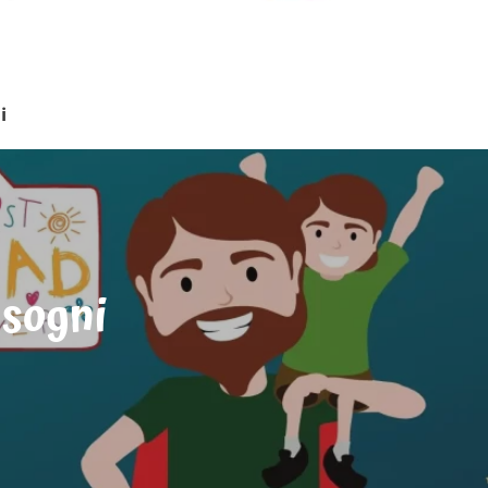
i
 sogni