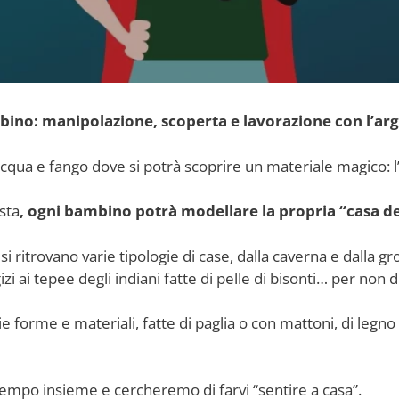
ino: manipolazione, scoperta e lavorazione con l’argi
qua e fango dove si potrà scoprire un materiale magico: l’a
sta
, ogni bambino potrà modellare la propria “casa dei 
itrovano varie tipologie di case, dalla caverna e dalla grot
izi ai tepee degli indiani fatte di pelle di bisonti… per non dim
e forme e materiali, fatte di paglia o con mattoni, di legno
empo insieme e cercheremo di farvi “sentire a casa”.