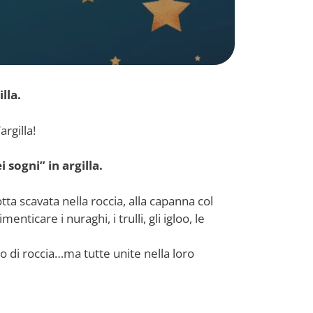
lla.
rgilla!
sogni” in argilla.
ta scavata nella roccia, alla capanna col
enticare i nuraghi, i trulli, gli igloo, le
 o di roccia…ma tutte unite nella loro