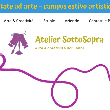
tate ad arte – campus estivo artisti
Arte & Creatività
Scuole
Aziende
Contatti e P
Atelier SottoSopra
Arte e creatività 0-99 anni