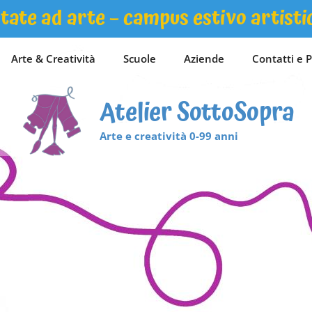
tate ad arte – campus estivo artisti
Arte & Creatività
Scuole
Aziende
Contatti e P
Atelier SottoSopra
Arte e creatività 0-99 anni