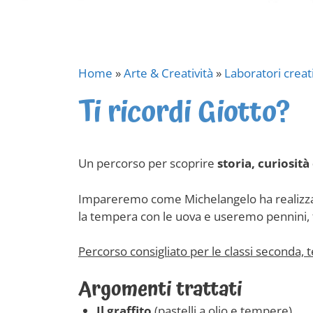
Home
»
Arte & Creatività
»
Laboratori creati
Ti ricordi Giotto?
Un percorso per scoprire
storia, curiosità
Impareremo come Michelangelo ha realizzat
la tempera con le uova e useremo pennini, fi
Percorso consigliato per le classi seconda, t
Argomenti trattati
Il graffito
(pastelli a olio e tempere)